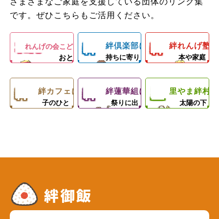
場所＆子ども
できるように
さまざまなご家庭を支援している団体のリンク集
人の心の絆を
のお母さんと
よるダンスレ
や農業体験、
たちの成長を
なろう！体験
です。ぜひこちらもご活用ください。
深める子ども
子どもの居場
ッスン。
キャンプ等の
支える無料塾
型子ども食堂
食堂
所！カフェラ
練習日には夕
野外活動を通
絆
絆
れん
ンチ（軽食＆
食と食材配布
絆倶楽部について
じて子どもた
絆れんげ塾に
れんげの会こども食堂について
with
子どもの気
料理の基
おと
持ちに寄り
本や家庭
弁当）＆食材
でお母さんを
ちの心の成長
げの
倶
れ
添う無料
料理を学
な
配布！
サポート！
を支援します
塾！
ぶ！
会こ
絆
絆
里
楽
ん
絆カフェについて
絆蓮華組について
里やま絆村に
楽しい親
地域のお
思いきり
子のひと
祭りに出
太陽の下
ども
カ
蓮
や
ときを！
演中！
で遊ぼ
部
げ
う！
食堂
フ
華
ま
塾
ェ
組
絆
村
絆御飯