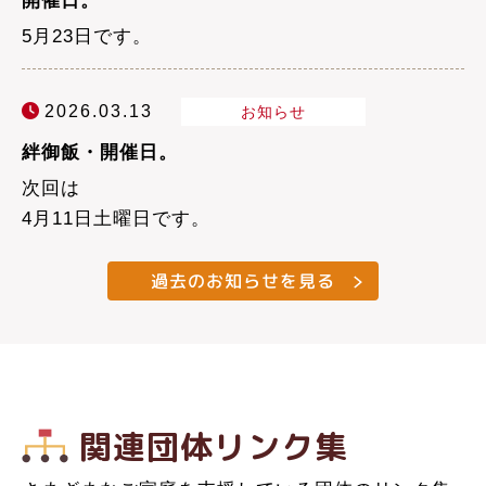
開催日。
5月23日です。
2026.03.13
お知らせ
絆御飯・開催日。
次回は
4月11日土曜日です。
過去のお知らせを見る
温かなスタッ
フによる手作
子ども料理教
り料理で家族
子どもたちと
室でお母さん
だんらんのひ
関連団体リンク集
子ども食堂＆
親御さんの居
のお手伝いが
ととき。人と
ひとり親家庭
プロの先生に
里やまの自然