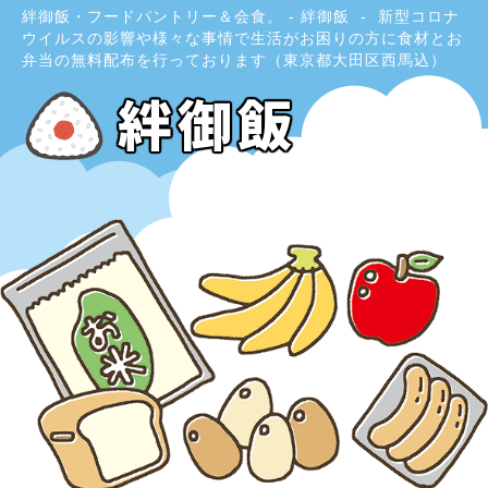
絆御飯・フードパントリー＆会食。 - 絆御飯
新型コロナ
ウイルスの影響や様々な事情で生活がお困りの方に食材とお
弁当の無料配布を行っております（東京都大田区西馬込）
絆御飯